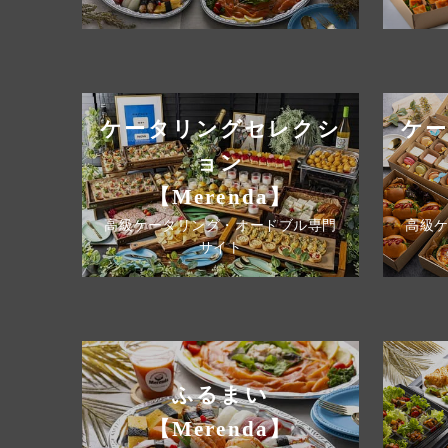
ケータリングセレクシ
ケ
ョン
【Merenda】
高級ケータリング・オードブル専門
高級
サイト
ふるまい
【Merenda】