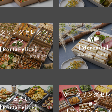
ータリングセレクシ
結膳
ョン
【Merenda】
【PortaFelice】
高級宅配弁当サイト
ケータリング・オードブル専門
サイト
ケータリングセレ
ふるまい
ョン
【PortaFelice】
【アジアンテーブ