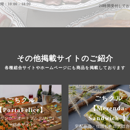
：10:00 - 18:00
24時間受付して
その他掲載サイトのご紹介
各種総合サイトやホームページにも商品を掲載しております
ごちクル
ごちクル
【Merenda-
【PortaFelice】
Sandwich-】
タリング・オードブルデリバリ
ー総合サイト
宅配弁当・仕出し弁当の総合