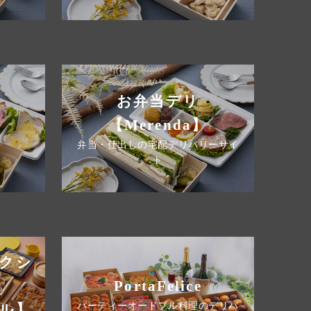
お弁当デリ
【Merenda】
弁当・仕出しの宅配デリバリーサイ
ト
クシ
PortaFelice
パーティーオードブル料理のデリバ
ル】