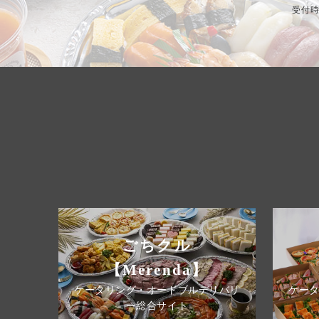
受付時間
ごちクル
【Merenda】
ケータリング・オードブルデリバリ
ケー
ー総合サイト