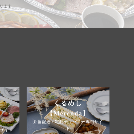
おります
くるめし
【Merenda】
弁当配達・宅配デリバリー専門サイ
ト
サイト