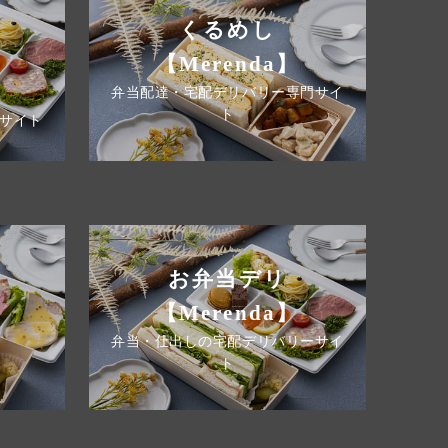
くるめし
【Merenda】
弁当配達・宅配デリバリー専門サイ
ト
サイト
お弁当デリ
【Merenda】
弁当・仕出しの宅配デリバリーサイ
ト