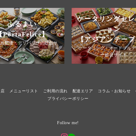
ケータリングセレ
ふるまい
ョン
【PortaFelice】
【アジアンテーブ
弁当配達・デリバリーの総合サ
ケータリング・オードブルデ
イト
ー総合サイト
お店
メニューリスト
ご利用の流れ
配達エリア
コラム・お知らせ
プライバシーポリシー
Follow me!