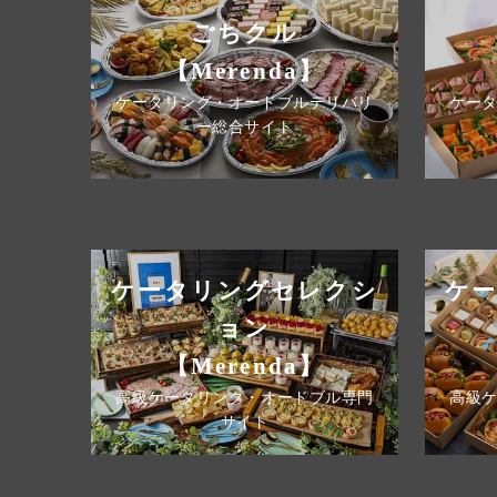
ごちクル
【Merenda】
ケータリング・オードブルデリバリ
ケー
ー総合サイト
ケータリングセレクシ
ケ
ョン
【Merenda】
高級ケータリング・オードブル専門
高級
サイト