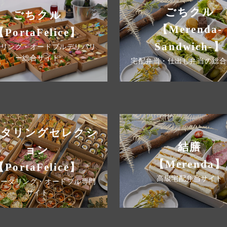
ごちクル
ごちクル
【Merenda-
【PortaFelice】
Sandwich-】
タリング・オードブルデリバリ
ー総合サイト
宅配弁当・仕出し弁当の総合
ータリングセレクシ
結膳
ョン
【Merenda】
【PortaFelice】
高級宅配弁当サイト
ケータリング・オードブル専門
サイト