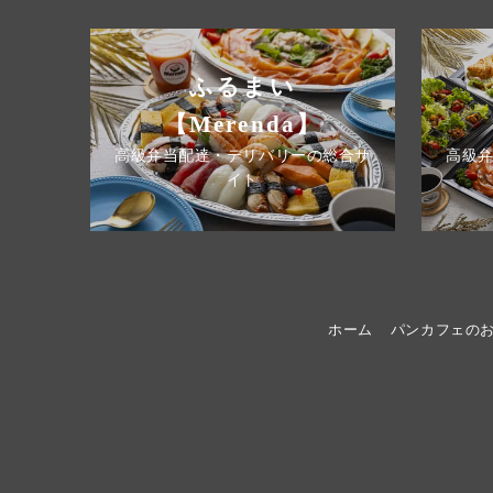
ふるまい
【Merenda】
高級弁当配達・デリバリーの総合サ
高級
イト
ホーム
パンカフェの